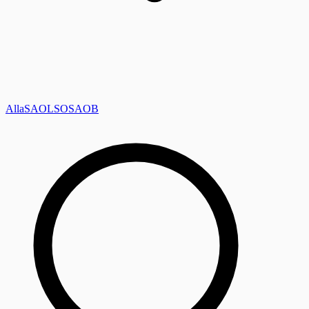
Alla
SAOL
SO
SAOB