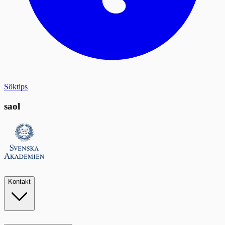
Söktips
saol
Kontakt