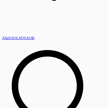
Alla
SAOL
SO
SAOB