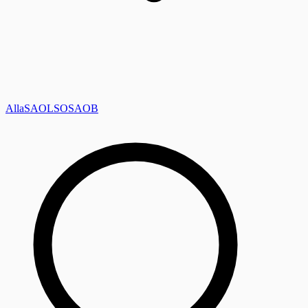
Alla
SAOL
SO
SAOB