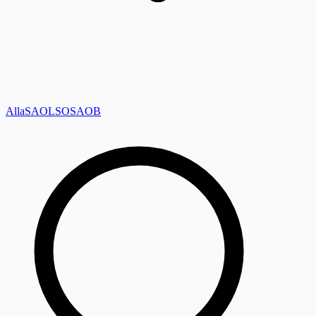
Alla
SAOL
SO
SAOB