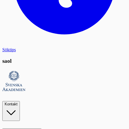
Söktips
saol
Kontakt