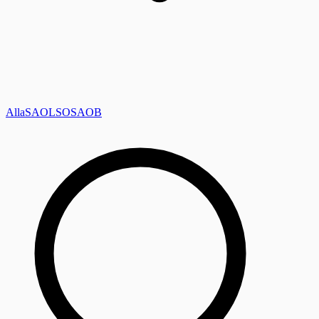
Alla
SAOL
SO
SAOB