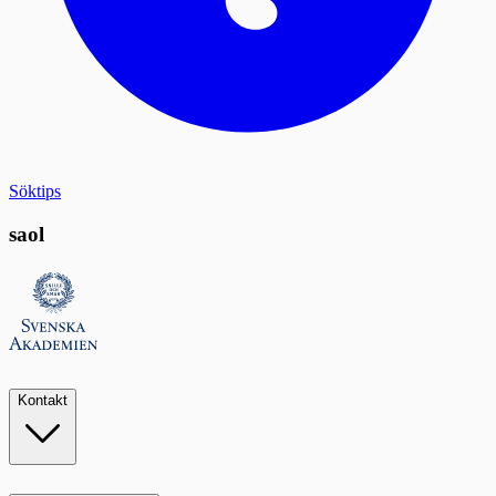
Söktips
saol
Kontakt