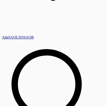
Alla
SAOL
SO
SAOB