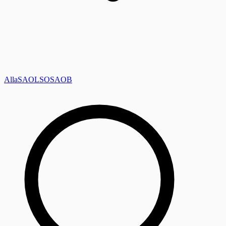
Alla
SAOL
SO
SAOB