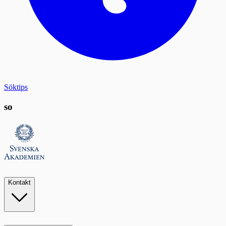
Söktips
so
Kontakt