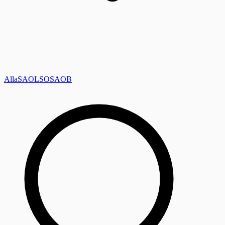
Alla
SAOL
SO
SAOB