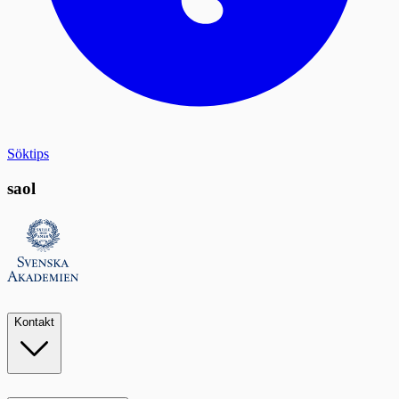
Söktips
saol
Kontakt