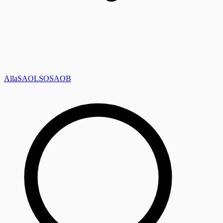
Alla
SAOL
SO
SAOB