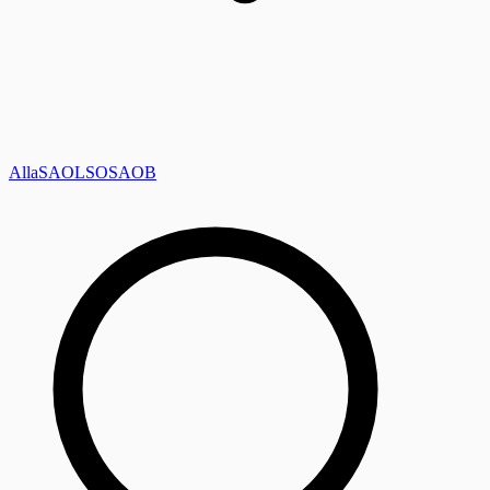
Alla
SAOL
SO
SAOB