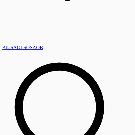
Alla
SAOL
SO
SAOB