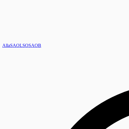
Alla
SAOL
SO
SAOB