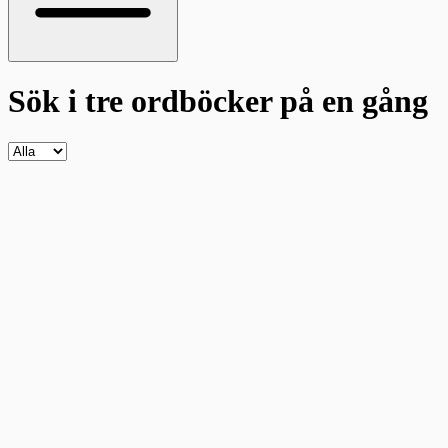
Sök i tre ordböcker
på en gång