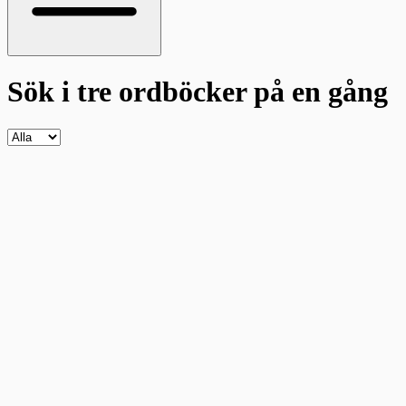
Sök i tre ordböcker
på en gång