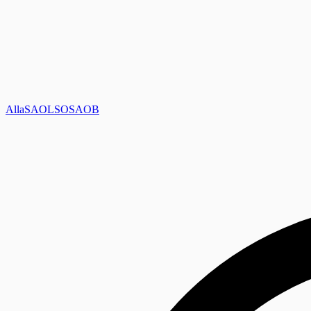
Alla
SAOL
SO
SAOB