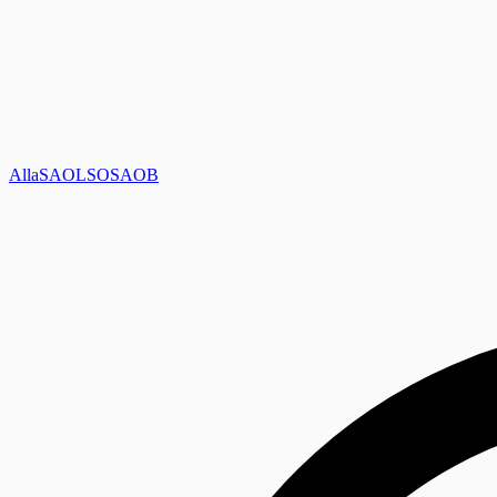
Alla
SAOL
SO
SAOB