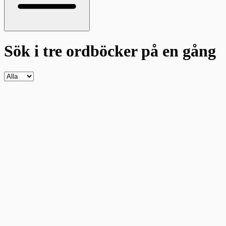
Sök i tre ordböcker
på en gång