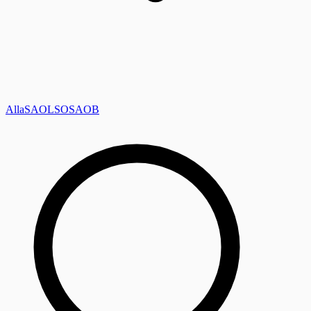
Alla
SAOL
SO
SAOB