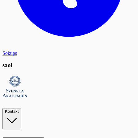
Söktips
saol
Kontakt