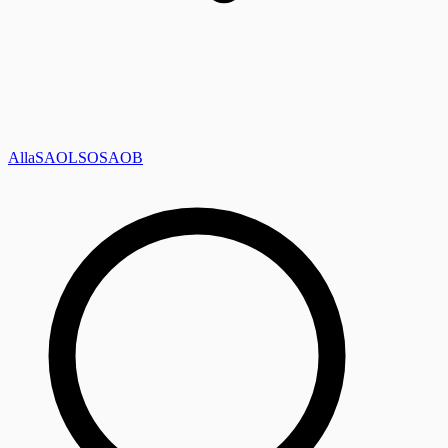
Alla
SAOL
SO
SAOB