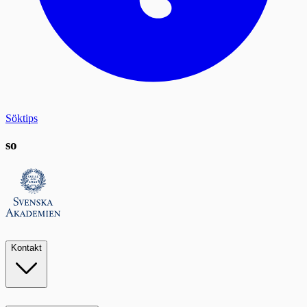
Söktips
so
Kontakt