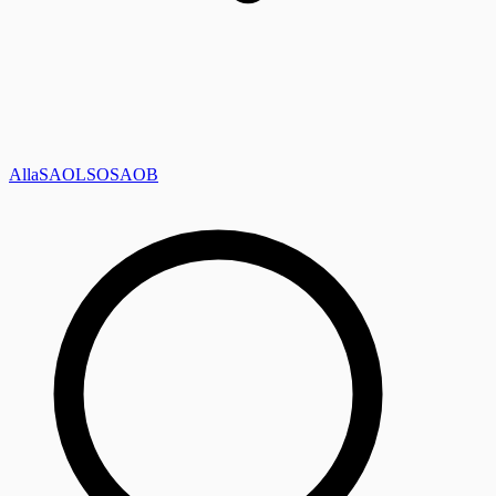
Alla
SAOL
SO
SAOB