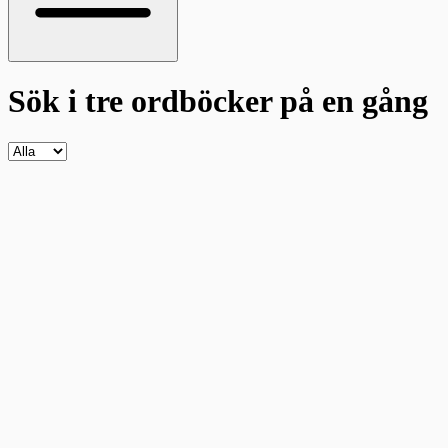
Sök i tre ordböcker
på en gång