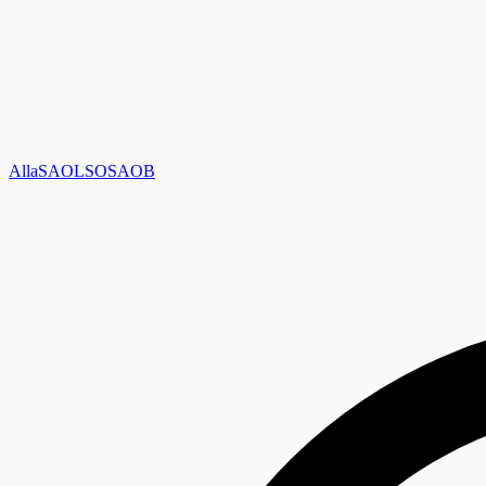
Alla
SAOL
SO
SAOB