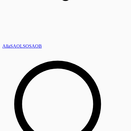
Alla
SAOL
SO
SAOB