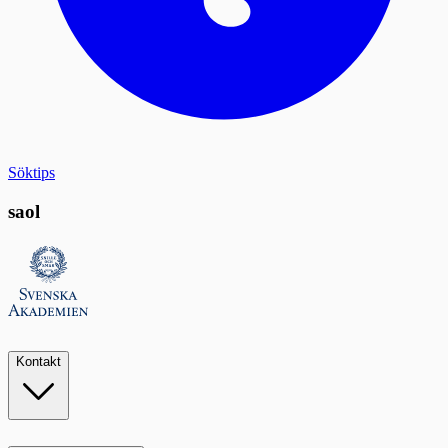
Söktips
saol
Kontakt