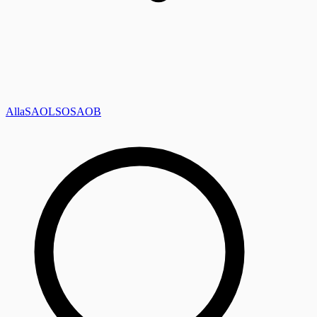
Alla
SAOL
SO
SAOB