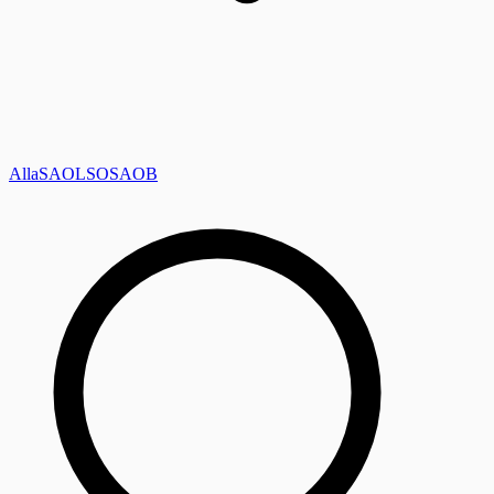
Alla
SAOL
SO
SAOB