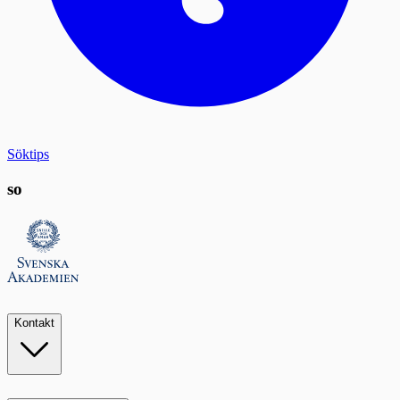
Söktips
so
Kontakt