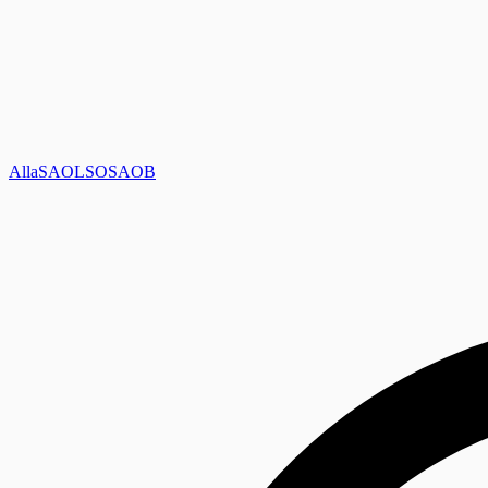
Alla
SAOL
SO
SAOB