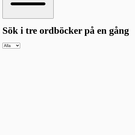
Sök i tre ordböcker
på en gång