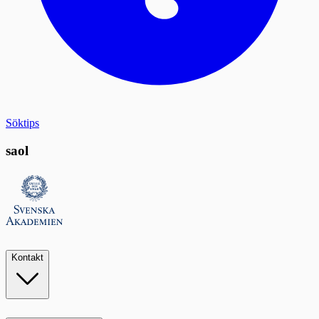
Söktips
saol
Kontakt