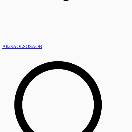
Alla
SAOL
SO
SAOB