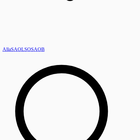
Alla
SAOL
SO
SAOB