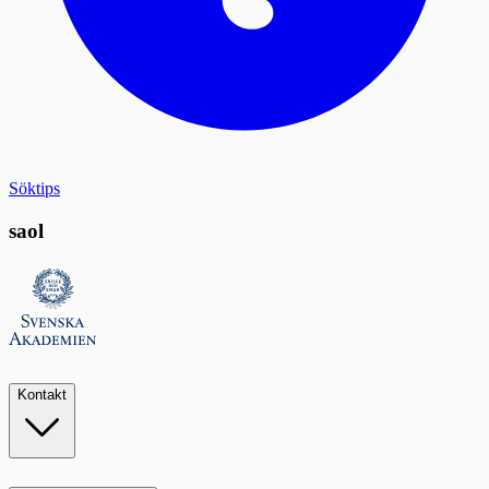
Söktips
saol
Kontakt