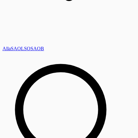
Alla
SAOL
SO
SAOB