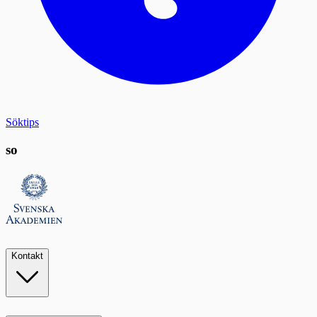
Söktips
so
Kontakt