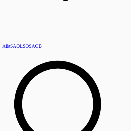
Alla
SAOL
SO
SAOB