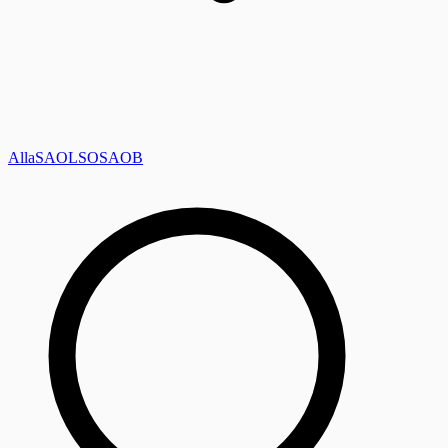
Alla
SAOL
SO
SAOB