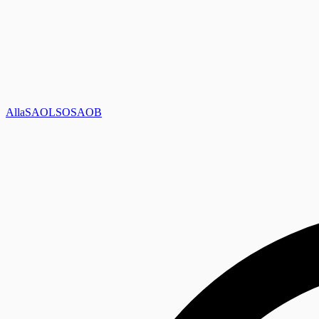
Alla
SAOL
SO
SAOB