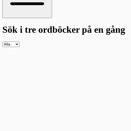
Sök i tre ordböcker
på en gång