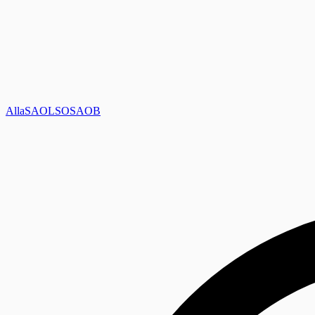
Alla
SAOL
SO
SAOB