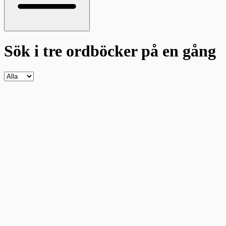
Sök i tre ordböcker
på en gång