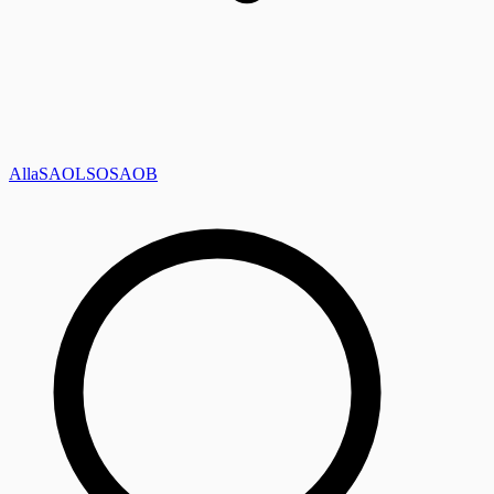
Alla
SAOL
SO
SAOB