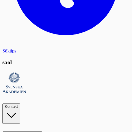
Söktips
saol
Kontakt