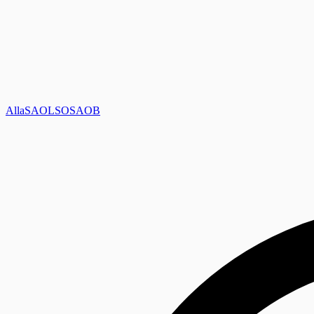
Alla
SAOL
SO
SAOB