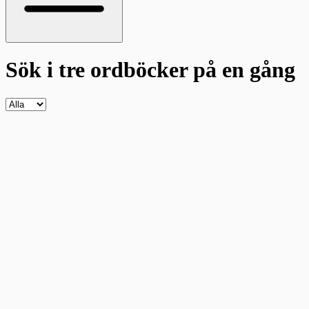
Sök i tre ordböcker
på en gång