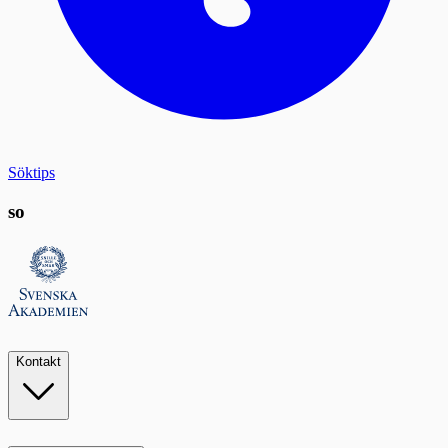
Söktips
so
Kontakt