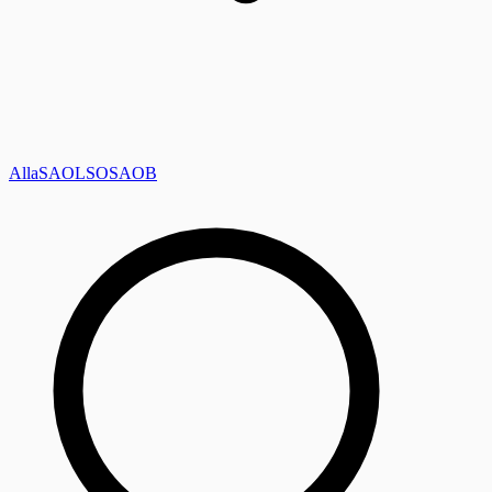
Alla
SAOL
SO
SAOB