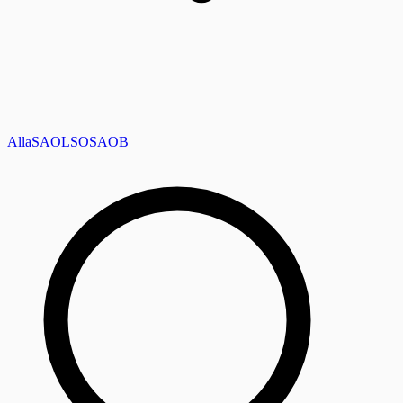
Alla
SAOL
SO
SAOB