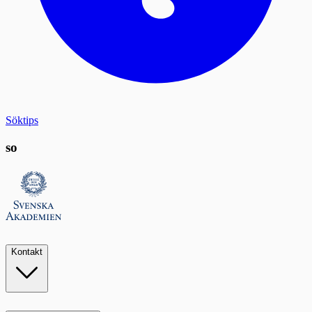
Söktips
so
Kontakt