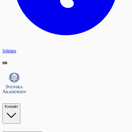
Söktips
so
Kontakt