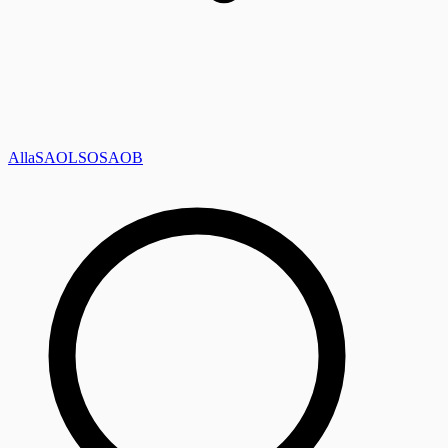
Alla
SAOL
SO
SAOB