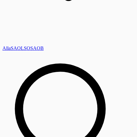
Alla
SAOL
SO
SAOB