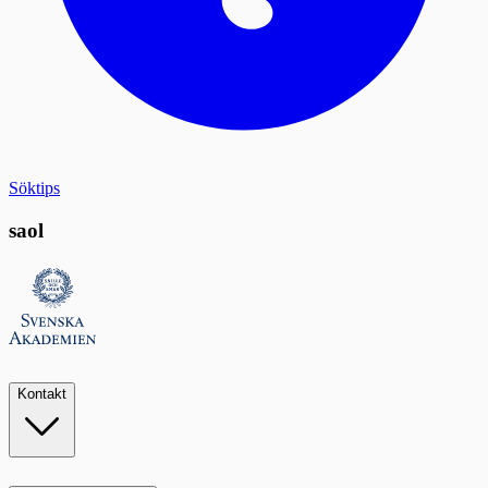
Söktips
saol
Kontakt