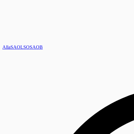
Alla
SAOL
SO
SAOB