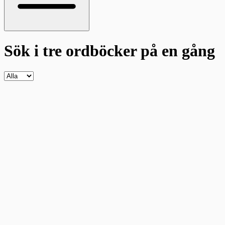
Sök i tre ordböcker
på en gång