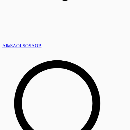
Alla
SAOL
SO
SAOB