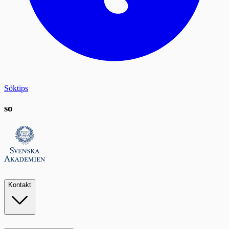
Söktips
so
Kontakt