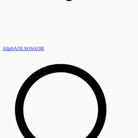
Alla
SAOL
SO
SAOB