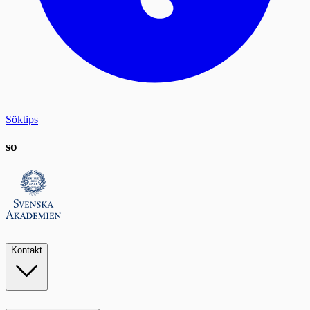
Söktips
so
Kontakt