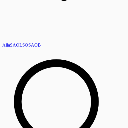
Alla
SAOL
SO
SAOB