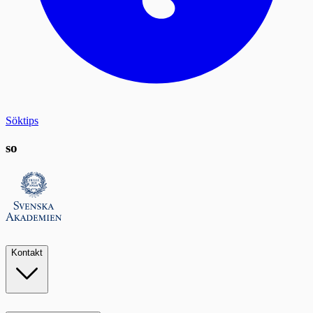
Söktips
so
Kontakt