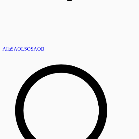
Alla
SAOL
SO
SAOB