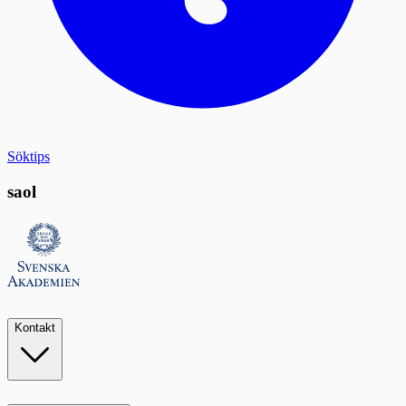
Söktips
saol
Kontakt