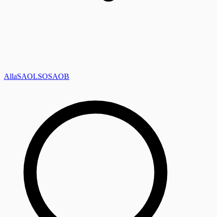
Alla
SAOL
SO
SAOB