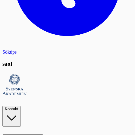
Söktips
saol
Kontakt