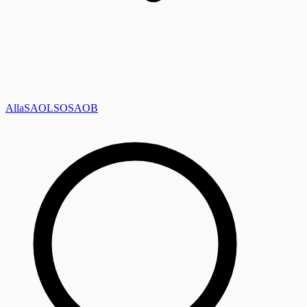
Alla
SAOL
SO
SAOB