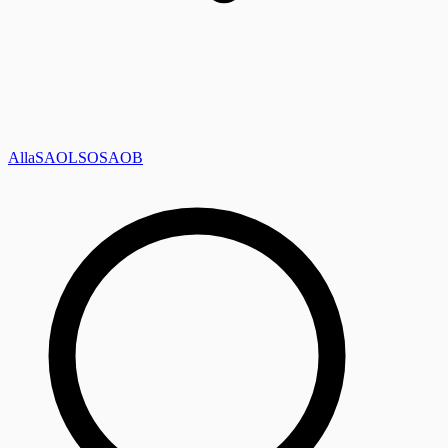
Alla
SAOL
SO
SAOB