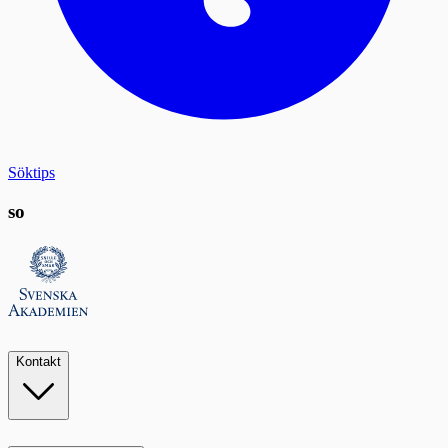
Söktips
so
Kontakt