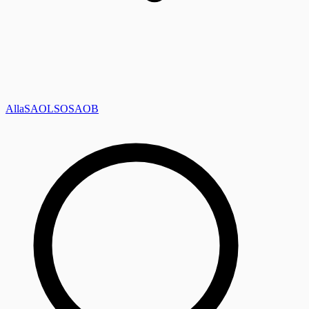
Alla
SAOL
SO
SAOB