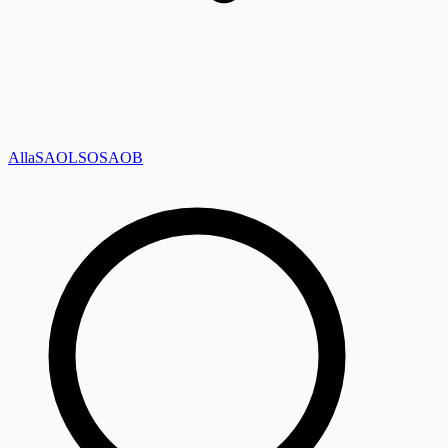
Alla
SAOL
SO
SAOB