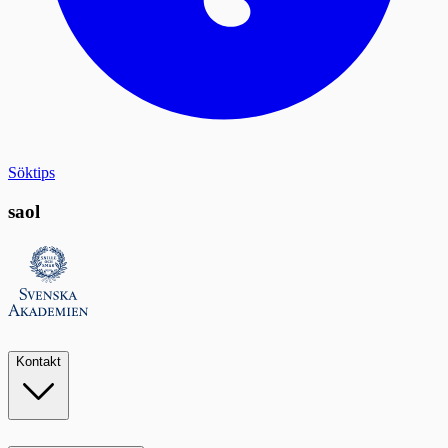
Söktips
saol
Kontakt