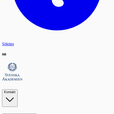
Söktips
so
Kontakt