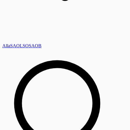
Alla
SAOL
SO
SAOB