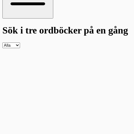
Sök i tre ordböcker
på en gång