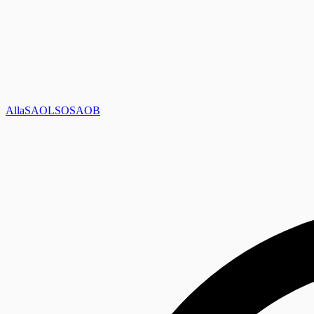
Alla
SAOL
SO
SAOB