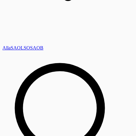
Alla
SAOL
SO
SAOB