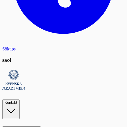
Söktips
saol
Kontakt