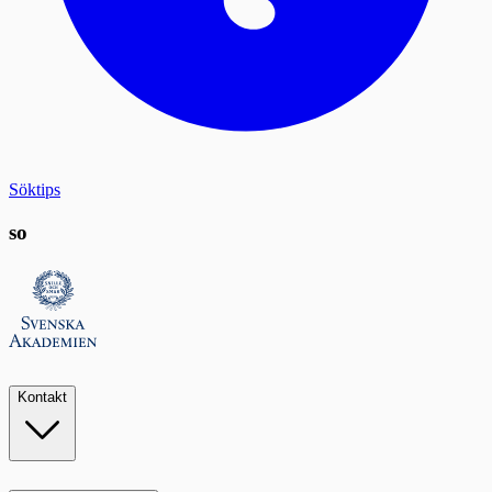
Söktips
so
Kontakt