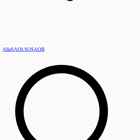
Alla
SAOL
SO
SAOB