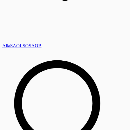
Alla
SAOL
SO
SAOB